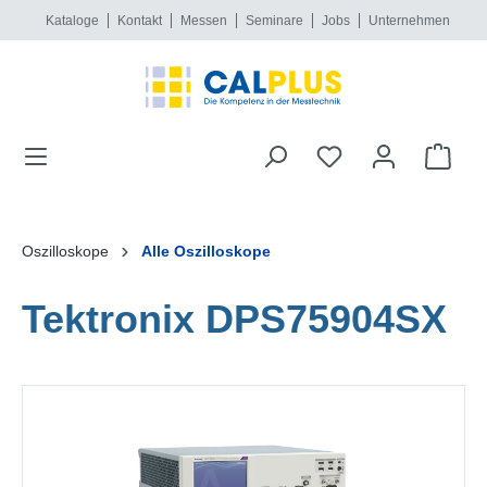
Kataloge
Kontakt
Messen
Seminare
Jobs
Unternehmen
alt springen
Oszilloskope
Alle Oszilloskope
Tektronix DPS75904SX
Bildergalerie überspringen