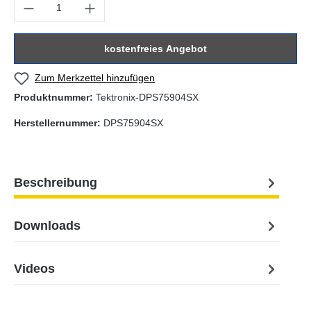
Produkt Anzahl: Gib den gewünschten Wert ein oder benutze die Sc
kostenfreies Angebot
Zum Merkzettel hinzufügen
Produktnummer:
Tektronix-DPS75904SX
Herstellernummer:
DPS75904SX
Beschreibung
Downloads
Videos