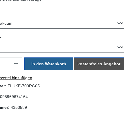
wählen
auswählen
k
: Gib den gewünschten Wert ein oder benutze die Schaltflächen um di
In den Warenkorb
kostenfreies Angebot
zettel hinzufügen
mer:
FLUKE-700RG05
095969674164
mmer:
4353589