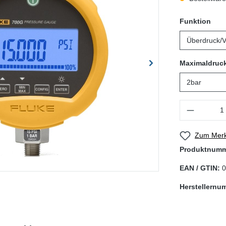
aus
Funktion
Maximaldruc
Produkt Anzahl
Zum Merk
Produktnum
EAN / GTIN:
0
Herstellernu