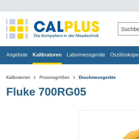
springen
Zur Hauptnavigation springen
Angebote
Kalibratoren
Labormessgeräte
Oszilloskope
Kalibratoren
Prozessgrößen
Druckmessgeräte
Fluke 700RG05
Bildergalerie überspringen