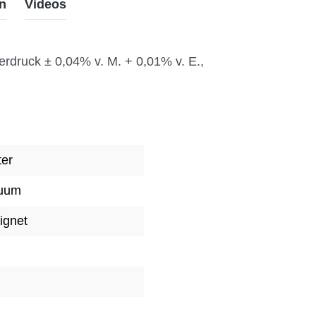
n
Videos
erdruck ± 0,04% v. M. + 0,01% v. E.,
ter
kuum
ignet