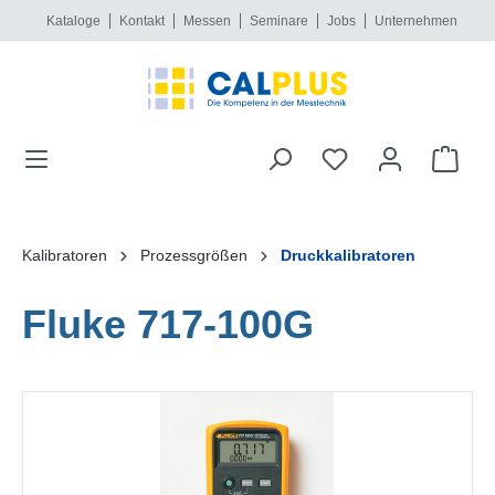
Kataloge
Kontakt
Messen
Seminare
Jobs
Unternehmen
alt springen
Kalibratoren
Prozessgrößen
Druckkalibratoren
Fluke 717-100G
Bildergalerie überspringen