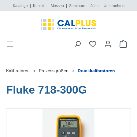
Kataloge
Kontakt
Messen
Seminare
Jobs
Unternehmen
alt springen
Kalibratoren
Prozessgrößen
Druckkalibratoren
Fluke 718-300G
Bildergalerie überspringen