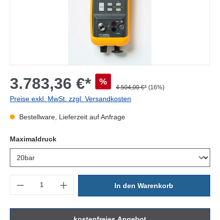
3.783,36 €*
%
4.504,00 €*
(16%)
Preise exkl. MwSt. zzgl. Versandkosten
Bestellware, Lieferzeit auf Anfrage
auswählen
Maximaldruck
Produkt Anzahl: Gib den gewünschten Wert ein oder benutze die Sc
In den Warenkorb
kostenfreies Angebot