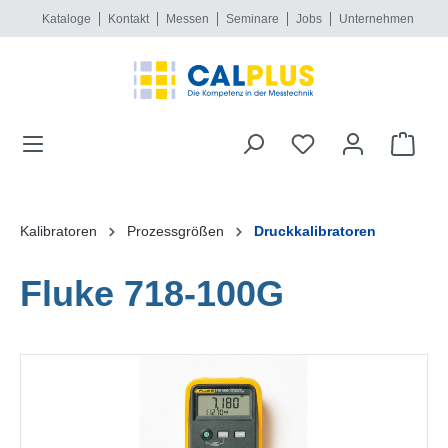
Kataloge
Kontakt
Messen
Seminare
Jobs
Unternehmen
alt springen
Kalibratoren
Prozessgrößen
Druckkalibratoren
Fluke 718-100G
Bildergalerie überspringen