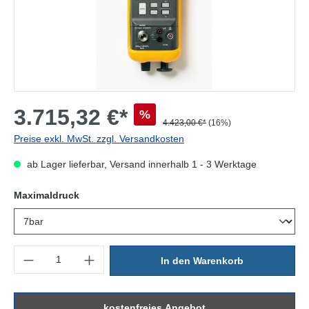
3.715,32 €*
%
4.423,00 €*
(16%)
Preise exkl. MwSt. zzgl. Versandkosten
ab Lager lieferbar, Versand innerhalb 1 - 3 Werktage
auswählen
Maximaldruck
Produkt Anzahl: Gib den gewünschten Wert ein oder benutze die Sc
In den Warenkorb
kostenfreies Angebot