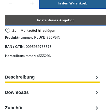
Produkt Anzahl: Gib den gewünschten Wert ein oder benutze die Sc
In den Warenkorb
kostenfreies Angebot
Zum Merkzettel hinzufügen
Produktnummer:
FLUKE-750P5IN
EAN / GTIN:
0095969768573
Herstellernummer:
4555296
Beschreibung
Downloads
Zubehör