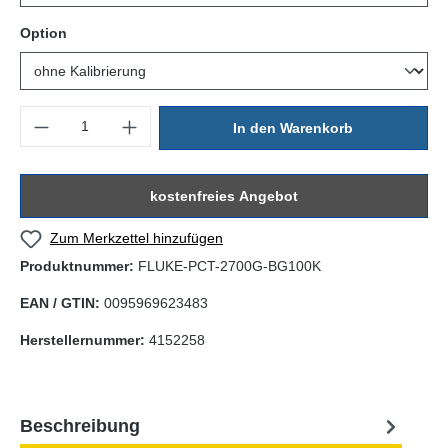
auswählen
Option
Produkt Anzahl: Gib den gewünschten Wert ein oder benutze die Sc
In den Warenkorb
kostenfreies Angebot
Zum Merkzettel hinzufügen
Produktnummer:
FLUKE-PCT-2700G-BG100K
EAN / GTIN:
0095969623483
Herstellernummer:
4152258
Beschreibung