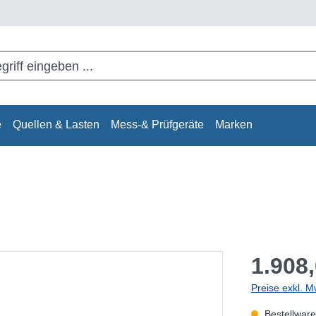
e
Quellen & Lasten
Mess-& Prüfgeräte
Marken
1.908,
Preise exkl. M
Bestellware