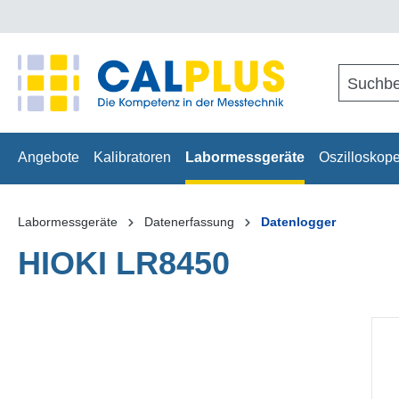
springen
Zur Hauptnavigation springen
Angebote
Kalibratoren
Labormessgeräte
Oszilloskop
Labormessgeräte
Datenerfassung
Datenlogger
HIOKI LR8450
Bildergalerie überspringen