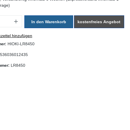
rage)
: Gib den gewünschten Wert ein oder benutze die Schaltflächen um di
In den Warenkorb
kostenfreies Angebot
zettel hinzufügen
mer:
HIOKI-LR8450
536036012435
mmer:
LR8450