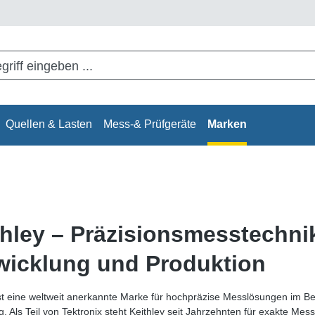
Quellen & Lasten
Mess-& Prüfgeräte
Marken
thley – Präzisionsmesstechni
wicklung und Produktion
ist eine weltweit anerkannte Marke für hochpräzise Messlösungen im Ber
. Als Teil von Tektronix steht Keithley seit Jahrzehnten für exakte 