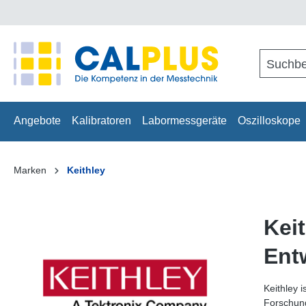
springen
Zur Hauptnavigation springen
Angebote
Kalibratoren
Labormessgeräte
Oszilloskope
Marken
Keithley
Kei
Ent
Keithley 
Forschung