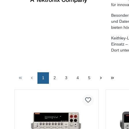
für innov
Besonders
und Daten
bieten hö
Keithley-
Einsatz –
Dort unte
1
2
3
4
5