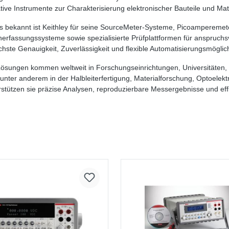
ative Instrumente zur Charakterisierung elektronischer Bauteile und Mate
 bekannt ist Keithley für seine SourceMeter-Systeme, Picoamperemeter,
erfassungssysteme sowie spezialisierte Prüfplattformen für anspruch
chste Genauigkeit, Zuverlässigkeit und flexible Automatisierungsmöglic
Lösungen kommen weltweit in Forschungseinrichtungen, Universitäten,
 unter anderem in der Halbleiterfertigung, Materialforschung, Optoelekt
rstützen sie präzise Analysen, reproduzierbare Messergebnisse und eff