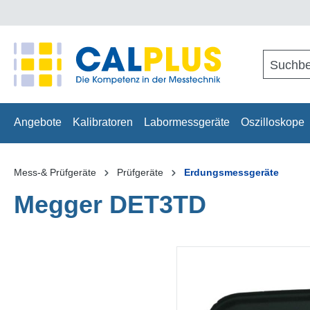
springen
Zur Hauptnavigation springen
Angebote
Kalibratoren
Labormessgeräte
Oszilloskope
Mess-& Prüfgeräte
Prüfgeräte
Erdungsmessgeräte
Megger DET3TD
Bildergalerie überspringen