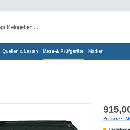
Quellen & Lasten
Mess-& Prüfgeräte
Marken
915,00
Preise exkl. M
Bestellware,