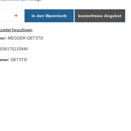
: Gib den gewünschten Wert ein oder benutze die Schaltflächen um di
In den Warenkorb
kostenfreies Angebot
zettel hinzufügen
mer:
MEGGER-DET3TD
036175215845
mmer:
DET3TD