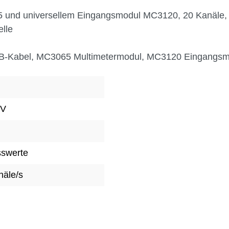
 und universellem Eingangsmodul MC3120, 20 Kanäle,
lle
USB-Kabel, MC3065 Multimetermodul, MC3120 Eingangs
CV
swerte
näle/s