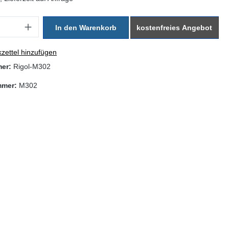
: Gib den gewünschten Wert ein oder benutze die Schaltflächen um di
In den Warenkorb
kostenfreies Angebot
zettel hinzufügen
mer:
Rigol-M302
mmer:
M302