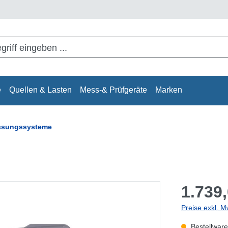
e
Quellen & Lasten
Mess-& Prüfgeräte
Marken
assungssysteme
1.739,
Preise exkl. M
Bestellware,