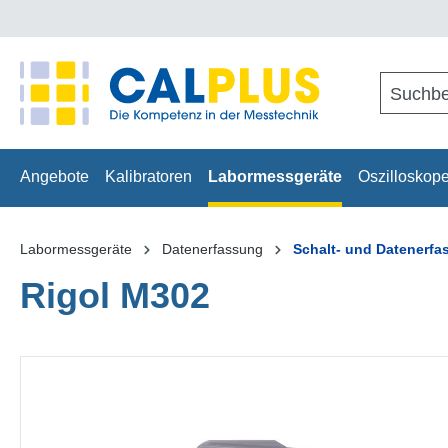
springen
Zur Hauptnavigation springen
Angebote
Kalibratoren
Labormessgeräte
Oszilloskop
Labormessgeräte
Datenerfassung
Schalt- und Datenerf
Rigol M302
Bildergalerie überspringen