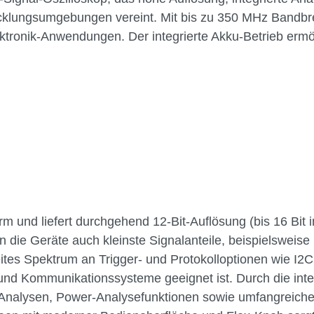
cklungsumgebungen vereint. Mit bis zu 350 MHz Bandbrei
tronik-Anwendungen. Der integrierte Akku-Betrieb ermögl
m und liefert durchgehend 12-Bit-Auflösung (bis 16 Bit 
en die Geräte auch kleinste Signalanteile, beispielsweis
reites Spektrum an Trigger- und Protokolloptionen wie 
nd Kommunikationssysteme geeignet ist. Durch die integ
ot-Analysen, Power-Analysefunktionen sowie umfangreic