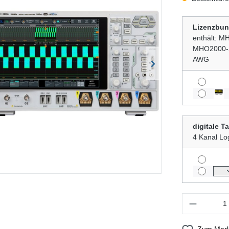
Lizenzbun
enthält:
MHO2000-
AWG
digitale T
4 Kanal Log
Produkt Anzahl
Zum Merk