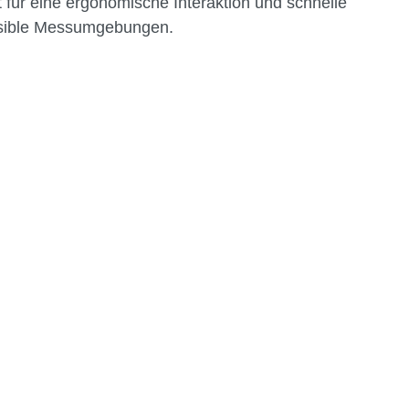
für eine ergonomische Interaktion und schnelle
ensible Messumgebungen.