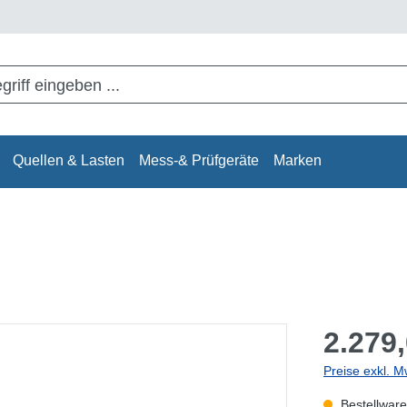
Quellen & Lasten
Mess-& Prüfgeräte
Marken
2.279,
Preise exkl. M
Bestellware,