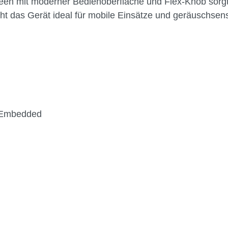
reen mit moderner Bedienoberfläche und Flex-Knob sorgt 
acht das Gerät ideal für mobile Einsätze und geräuschs
d Embedded