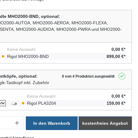
dle MHO2000-BND, optional:
 MHO2000-AUTOA, MHO2000-AEROA, MHO2000-FLEXA,
SENTA, MHO2000-AUDIOA, MHO2000-PWRA und MHO2000-
Keine Auswahl
0,00 €*
Rigol MHO2000-BND
899,00 €*
astköpfe, optional:
0 von 4 Produkten ausgewählt
ik-Tastkopf inkl. Zubehör
Keine Auswahl
0,00 €*
Rigol PLA3204
159,00 €*
: Gib den gewünschten Wert ein oder benutze die Schaltflächen um di
In den Warenkorb
kostenfreies Angebot
zettel hinzufügen