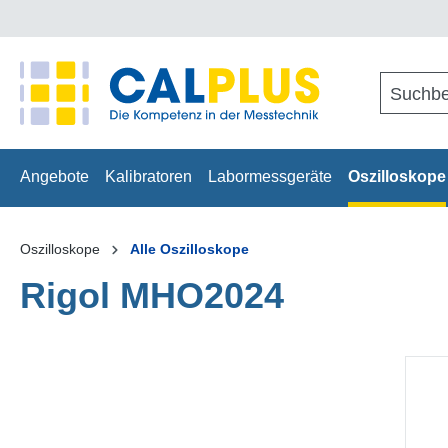
springen
Zur Hauptnavigation springen
Angebote
Kalibratoren
Labormessgeräte
Oszilloskope
Oszilloskope
Alle Oszilloskope
Rigol MHO2024
Bildergalerie überspringen