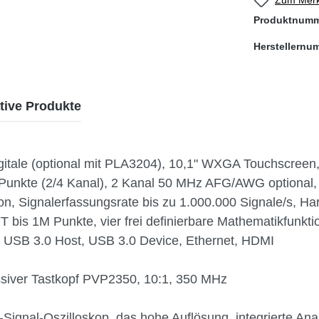
Produktnum
Herstellernu
tive Produkte
gitale (optional mit PLA3204), 10,1" WXGA Touchscreen
Punkte (2/4 Kanal), 2 Kanal 50 MHz AFG/AWG optional,
n, Signalerfassungsrate bis zu 1.000.000 Signale/s, H
T bis 1M Punkte, vier frei definierbare Mathematikfunkt
en: USB 3.0 Host, USB 3.0 Device, Ethernet, HDMI
ssiver Tastkopf PVP2350, 10:1, 350 MHz
-Signal-Oszilloskop, das hohe Auflösung, integrierte A