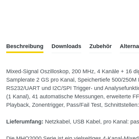
Beschreibung
Downloads
Zubehör
Alterna
Mixed-Signal Oszilloskop, 200 MHz, 4 Kanäle + 16 di
Samplerate 2 GS pro Kanal, Speichertiefe 500/250M 
RS232/UART und I2C/SPI Trigger- und Analysefunktio
(1 Kanal), 41 automatische Messungen, erweiterte FF
Playback, Zonentrigger, Pass/Fail Test, Schnittstell
Lieferumfang:
Netzkabel, USB Kabel, pro Kanal: pa
Die MHO2000 Serie ist ein vielseitiges 4-Kanal-Mixed