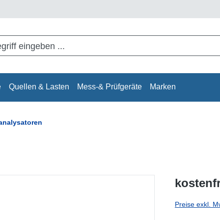
e
Quellen & Lasten
Mess-& Prüfgeräte
Marken
analysatoren
kostenf
Preise exkl. M