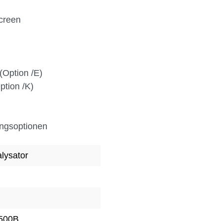
creen
(Option /E)
ption /K)
ungsoptionen
lysator
6500B