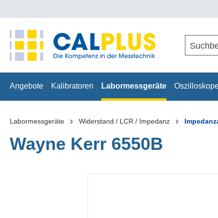
springen
Zur Hauptnavigation springen
Angebote
Kalibratoren
Labormessgeräte
Oszilloskop
Labormessgeräte
Widerstand / LCR / Impedanz
Impedanz
Wayne Kerr 6550B
Bildergalerie überspringen