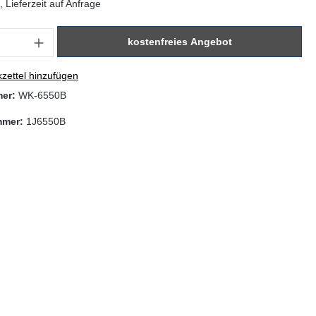
 Lieferzeit auf Anfrage
: Gib den gewünschten Wert ein oder benutze die Schaltflächen um di
kostenfreies Angebot
zettel hinzufügen
mer:
WK-6550B
mmer:
1J6550B