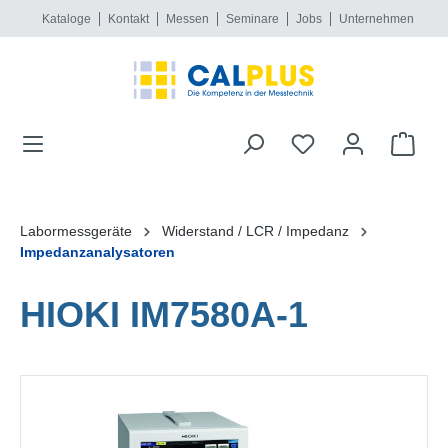
Kataloge
Kontakt
Messen
Seminare
Jobs
Unternehmen
alt springen
Labormessgeräte
Widerstand / LCR / Impedanz
Impedanzanalysatoren
HIOKI IM7580A-1
Bildergalerie überspringen