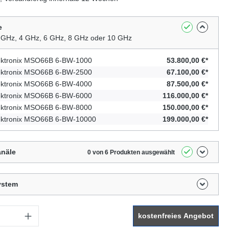
e
 GHz, 4 GHz, 6 GHz, 8 GHz oder 10 GHz
ktronix MSO66B 6-BW-1000
53.800,00 €*
ktronix MSO66B 6-BW-2500
67.100,00 €*
ktronix MSO66B 6-BW-4000
87.500,00 €*
ktronix MSO66B 6-BW-6000
116.000,00 €*
ktronix MSO66B 6-BW-8000
150.000,00 €*
ktronix MSO66B 6-BW-10000
199.000,00 €*
anäle
0 von 6 Produkten ausgewählt
ystem
: Gib den gewünschten Wert ein oder benutze die Schaltflächen um di
kostenfreies Angebot