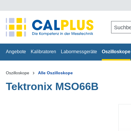
springen
Zur Hauptnavigation springen
Angebote
Kalibratoren
Labormessgeräte
Oszilloskope
Oszilloskope
Alle Oszilloskope
Tektronix MSO66B
Bildergalerie überspringen