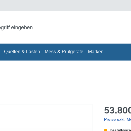
Quellen & Lasten
Mess-& Prüfgeräte
Marken
53.800
Preise exkl. M
Bestellware