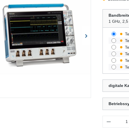
Bandbreit
1 GHz, 2,5
Te
Te
Te
Te
Te
Te
digitale K
Betriebss
Produkt Anzahl